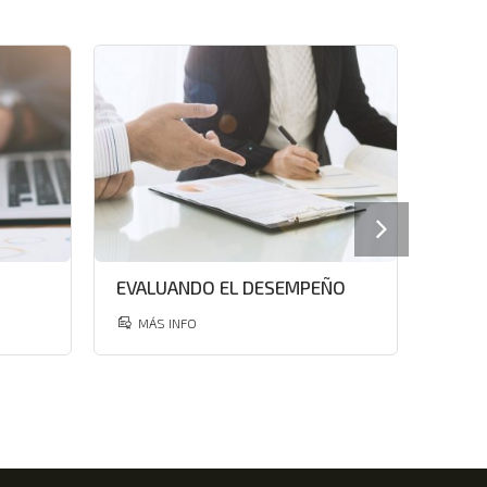
EVALUANDO EL DESEMPEÑO
EL R
DESA
ORGA
MÁS INFO
MÁS