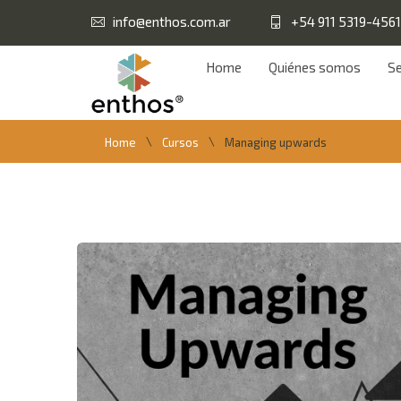
info@enthos.com.ar
+54 911 5319-4561
Home
Quiénes somos
Se
\
\
Home
Cursos
Managing upwards